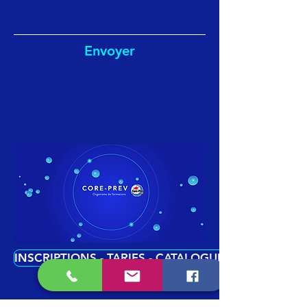
votre choix
Conservez la preuve de dépôt pour
pouvoir suivre votre colis
Vous recevrez un e-mail de notre part
Envoyer
dès que nous aurons réceptionné votre
colis
Remboursement
Un remboursement sera effectué dans les
meilleurs délais et au plus tard dans les 14
jours suivant la réception de votre colis. Si
vous ne retournez qu'une partie de la
commande, vous ne serez pas remboursé
des éventuels frais de livraison.
Vous avez reçu le mauvais article ou un
article endommagé ?
Si vous avez reçu le mauvais article ou un
article endommagé, veuillez directement
INSCRIPTIONS - TARIFS - CATALOGUE EN LIGNE
contacter notre service clients par
téléphone au 09.86.87.82.00
Cliquez-ici pour
télécharger
notre
formulaire de retour.