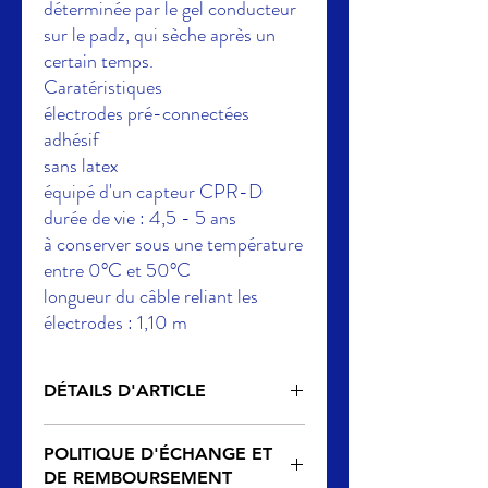
déterminée par le gel conducteur
sur le padz, qui sèche après un
certain temps.
Caratéristiques
électrodes pré-connectées
adhésif
sans latex
équipé d'un capteur CPR-D
durée de vie : 4,5 - 5 ans
à conserver sous une température
entre 0°C et 50°C
longueur du câble reliant les
électrodes : 1,10 m
DÉTAILS D'ARTICLE
Informations complémentaires
POLITIQUE D'ÉCHANGE ET
Code
8900-0800-01
DE REMBOURSEMENT