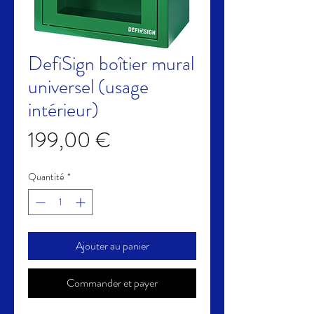
DefiSign boîtier mural
universel (usage
intérieur)
Prix
199,00 €
Quantité
*
Ajouter au panier
Commander et payer