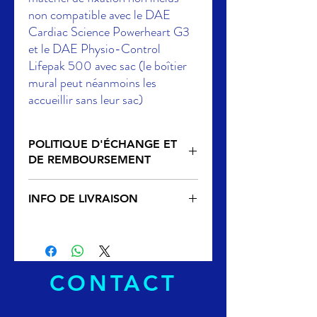
non compatible avec le DAE
Cardiac Science Powerheart G3
et le DAE Physio-Control
Lifepak 500 avec sac (le boîtier
mural peut néanmoins les
accueillir sans leur sac)
POLITIQUE D'ÉCHANGE ET
DE REMBOURSEMENT
RETOUR
INFO DE LIVRAISON
Vous n'êtes pas satisfait de votre achat ?
Vous disposez d’un délai de 14 jours à
Livraison GRATUITE sans minimum d'achat
compter de la réception de vos produits
dans un délai de 48h
pour exercer votre droit de rétractation.
Vous pouvez le faire en nous retournant les
articles dans ce délai, accompagnés du
CONTACT
formulaire de retour dument rempli.
Les articles doivent être retournés dans