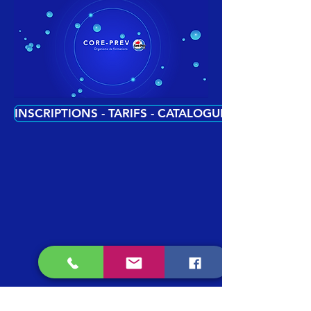
commande, vous ne serez pas remboursé
des éventuels frais de livraison.
Vous avez reçu le mauvais article ou un
article endommagé ?
Si vous avez reçu le mauvais article ou un
article endommagé, veuillez directement
INSCRIPTIONS - TARIFS - CATALOGUE EN LIGNE
contacter notre service clients par
téléphone au 09.86.87.82.00
Cliquez-ici pour
télécharger
notre
formulaire de retour.